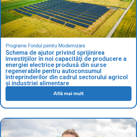
Programe Fondul pentru Modernizare
Schema de ajutor privind sprijinirea
investiţiilor în noi capacităţi de producere a
energiei electrice produsă din surse
regenerabile pentru autoconsumul
întreprinderilor din cadrul sectorului agricol
și industriei alimentare
Află mai mult