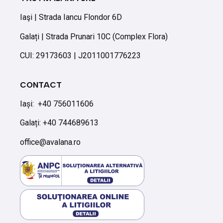
Iaşi | Strada Iancu Flondor 6D
Galați | Strada Prunari 10C (Complex Flora)
CUI: 29173603 | J2011001776223
CONTACT
Iași:
+40 756011606
Galați: +40 744689613
office@avalana.ro