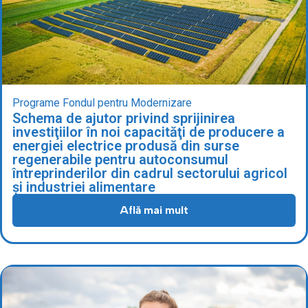
Programe Fondul pentru Modernizare
Schema de ajutor privind sprijinirea
investiţiilor în noi capacităţi de producere a
energiei electrice produsă din surse
regenerabile pentru autoconsumul
întreprinderilor din cadrul sectorului agricol
și industriei alimentare
Află mai mult