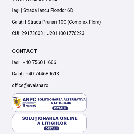
Iaşi | Strada Iancu Flondor 6D
Galați | Strada Prunari 10C (Complex Flora)
CUI: 29173603 | J2011001776223
CONTACT
Iași:
+40 756011606
Galați: +40 744689613
office@avalana.ro