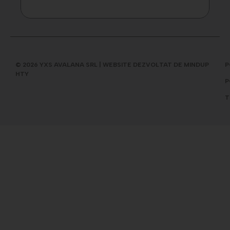
© 2026 YXS AVALANA SRL | WEBSITE DEZVOLTAT DE MINDUP
P
HTY
P
T