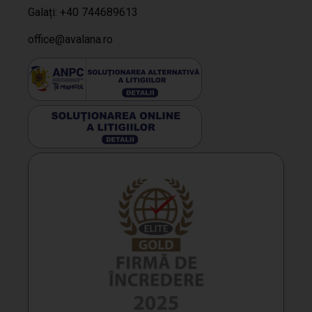
Galați: +40 744689613
office@avalana.ro