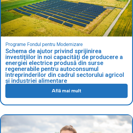
Programe Fondul pentru Modernizare
Schema de ajutor privind sprijinirea
investiţiilor în noi capacităţi de producere a
energiei electrice produsă din surse
regenerabile pentru autoconsumul
întreprinderilor din cadrul sectorului agricol
și industriei alimentare
Află mai mult