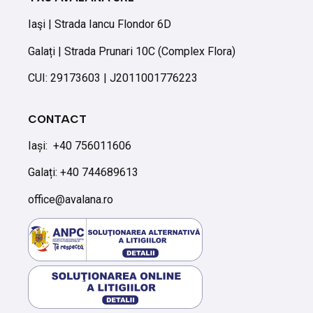
Iaşi | Strada Iancu Flondor 6D
Galați | Strada Prunari 10C (Complex Flora)
CUI: 29173603 | J2011001776223
CONTACT
Iași:
+40 756011606
Galați: +40 744689613
office@avalana.ro