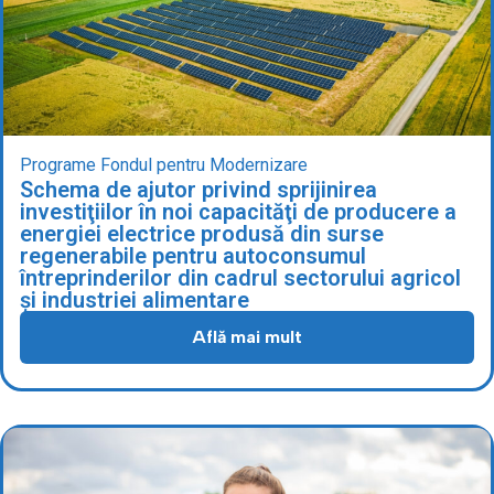
Programe Fondul pentru Modernizare
Schema de ajutor privind sprijinirea
investiţiilor în noi capacităţi de producere a
energiei electrice produsă din surse
regenerabile pentru autoconsumul
întreprinderilor din cadrul sectorului agricol
și industriei alimentare
Află mai mult