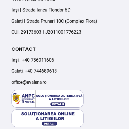
Iaşi | Strada Iancu Flondor 6D
Galați | Strada Prunari 10C (Complex Flora)
CUI: 29173603 | J2011001776223
CONTACT
Iași:
+40 756011606
Galați: +40 744689613
office@avalana.ro