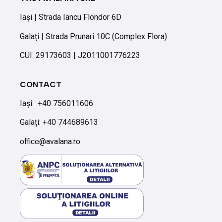
Iaşi | Strada Iancu Flondor 6D
Galați | Strada Prunari 10C (Complex Flora)
CUI: 29173603 | J2011001776223
CONTACT
Iași:
+40 756011606
Galați: +40 744689613
office@avalana.ro