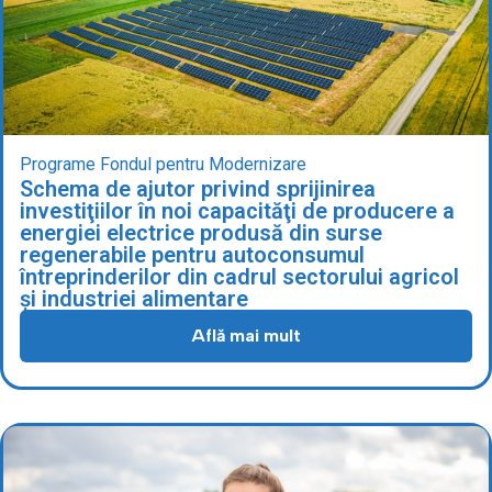
Programe Fondul pentru Modernizare
Schema de ajutor privind sprijinirea
investiţiilor în noi capacităţi de producere a
energiei electrice produsă din surse
regenerabile pentru autoconsumul
întreprinderilor din cadrul sectorului agricol
și industriei alimentare
Află mai mult