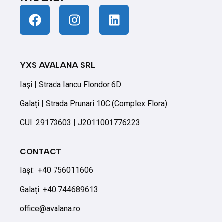
YXS AVALANA SRL
Iaşi | Strada Iancu Flondor 6D
Galați | Strada Prunari 10C (Complex Flora)
CUI: 29173603 | J2011001776223
CONTACT
Iași:
+40 756011606
Galați: +40 744689613
office@avalana.ro