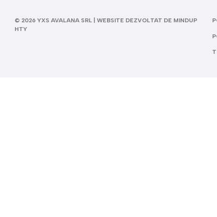
© 2026 YXS AVALANA SRL | WEBSITE DEZVOLTAT DE MINDUP
P
HTY
P
T