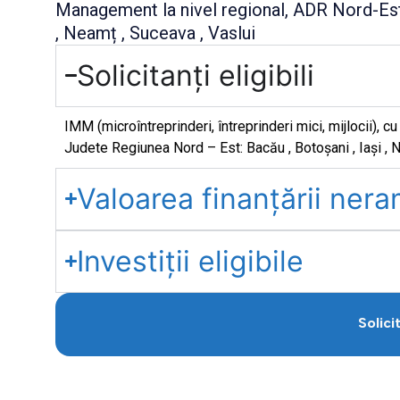
Management la nivel regional, ADR Nord-Est.
, Neamț , Suceava , Vaslui
Solicitanți eligibili
IMM (microîntreprinderi, întreprinderi mici, mijlocii), c
Judete Regiunea Nord – Est: Bacău , Botoșani , Iași , N
Valoarea finanțării ner
Investiții eligibile
Solici