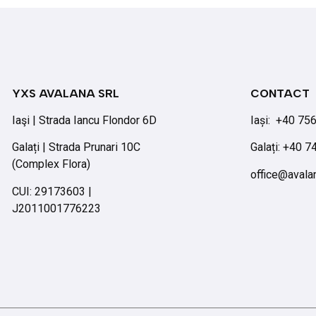
YXS AVALANA SRL
CONTACT
Iaşi | Strada Iancu Flondor 6D
Iași:
+40 75
Galați | Strada Prunari 10C
Galați: +40 
(Complex Flora)
office@avala
CUI: 29173603 |
J2011001776223