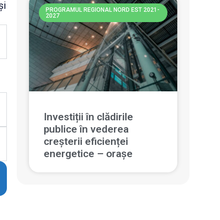
și
PROGRAMUL REGIONAL NORD EST 2021-
2027
Investiții în clădirile
publice în vederea
creșterii eficienței
energetice – orașe