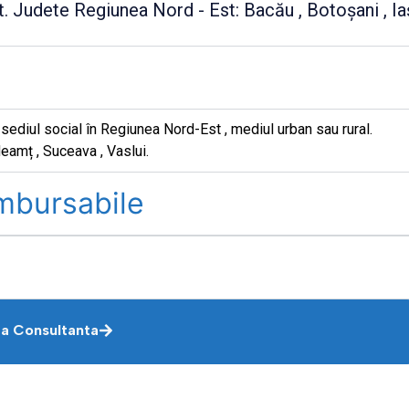
 Judete Regiunea Nord - Est: Bacău , Botoșani , Ia
u sediul social în Regiunea Nord-Est , mediul urban sau rural.
eamț , Suceava , Vaslui.
ambursabile
ta Consultanta