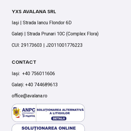
YXS AVALANA SRL
Iaşi | Strada Iancu Flondor 6D
Galați | Strada Prunari 10C (Complex Flora)
CUI: 29173603 | J2011001776223
CONTACT
Iași:
+40 756011606
Galați: +40 744689613
office@avalana.ro