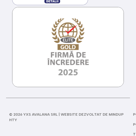
© 2026 YXS AVALANA SRL | WEBSITE DEZVOLTAT DE MINDUP
P
HTY
P
T