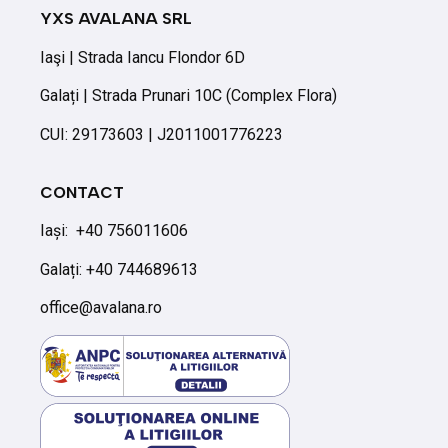
YXS AVALANA SRL
Iaşi | Strada Iancu Flondor 6D
Galați | Strada Prunari 10C (Complex Flora)
CUI: 29173603 | J2011001776223
CONTACT
Iași:
+40 756011606
Galați: +40 744689613
office@avalana.ro