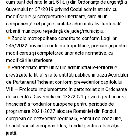
cum sunt definite la art. 5 lit. i) din Ordonanţa de urgenţă a
Guvernului nr. 57/2019 privind Codul administrativ, cu
modificările şi completările ulterioare, care au în
componenţă cel puţin o unitate administrativ-teritorială
urbană municipiu reședință de județ/municipiu;
Zonele metropolitane constituite conform Legii nr.
246/2022 privind zonele metropolitane, precum şi pentru
modificarea şi completarea unor acte normative, cu
modificările ulterioare;
Parteneriate între unităţile administrativ-teritoriale
prevăzute la lit. a) şi alte entităţi publice in baza Acordului
de Parteneriat încheiat conform prevederilor capitolului
VIII – Proiecte implementate în parteneriat din Ordonanţa
de urgenţă a Guvernului nr. 133/2021 privind gestionarea
financiară a fondurilor europene pentru perioada de
programare 2021-2027 alocate României din Fondul
european de dezvoltare regională, Fondul de coeziune,
Fondul social european Plus, Fondul pentru o tranziţie
justă.