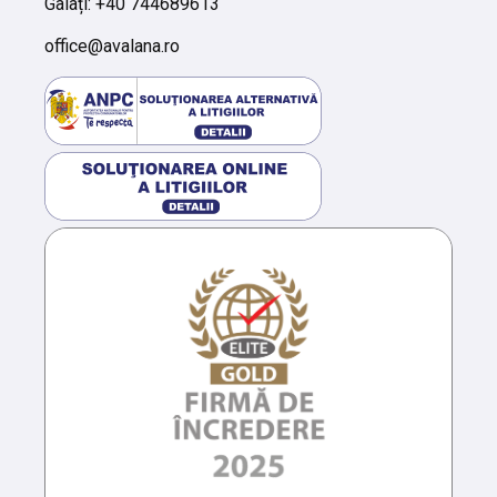
Galați: +40 744689613
office@avalana.ro